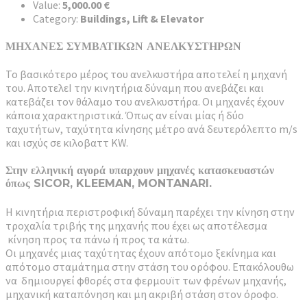
Value:
5,000.00 €
Category:
Buildings, Lift & Elevator
ΜΗΧΑΝΕΣ ΣΥΜΒΑΤΙΚΩΝ ΑΝΕΛΚΥΣΤΗΡΩΝ
Το βασικότερο μέρος του ανελκυστήρα αποτελεί η μηχανή
του. ΑποτελεI την κινητήρια δύναμη που ανεβάζει και
κατεβάζει τον θάλαμο του ανελκυστήρα. Οι μηχανές έχουν
κάποια χαρακτηριστικά. Όπως αν είναι μίας ή δύο
ταχυτήτων, ταχύτητα κίνησης μέτρο ανά δευτερόλεπτο m/s
και ισχύς σε κιλοβαττ KW.
Στην ελληνική αγορά υπαρχουν μηχανές κατασκευαστών
όπως SICOR, KLEEMAN, MONTANARI.
Η κινητήρια περιστροφική δύναμη παρέχει την κίνηση στην
τροχαλία τριβής της μηχανής που έχει ως αποτέλεσμα
κίνηση προς τα πάνω ή προς τα κάτω.
Οι μηχανές μιας ταχύτητας έχουν απότομο ξεκίνημα και
απότομο σταμάτημα στην στάση του ορόφου. Επακόλουθω
να δημιουργεί φθορές στα φερμουϊτ των φρένων μηχανής,
μηχανική καταπόνηση και μη ακριβή στάση στον όροφο.