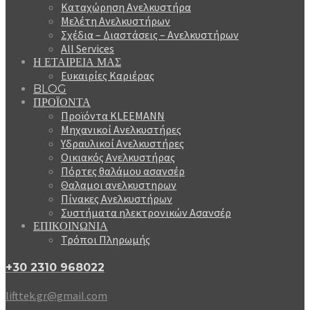
Καταχώρηση Ανελκυστήρα
Μελέτη Ανελκυστήρων
Σχέδια – Διαστάσεις – Ανελκυστήρων
All Services
Η ΕΤΑΙΡΕΙΑ ΜΑΣ
Ευκαιρίες Καριέρας
BLOG
ΠΡΟΪΟΝΤΑ
Προϊόντα KLEEMANN
Μηχανικοί Ανελκυστήρες
Υδραυλικοί Ανελκυστήρες
Οικιακός Ανελκυστήρας
Πόρτες θαλάμου ασανσέρ
Θαλαμοι ανελκυστηρων
Πίνακες Ανελκυστήρων
Συστήματα ηλεκτρονικών Ασανσέρ
ΕΠΙΚΟΙΝΩΝΙΑ
Τρόποι Πληρωμής
+30 2310 968022
lifttek.gr@gmail.com