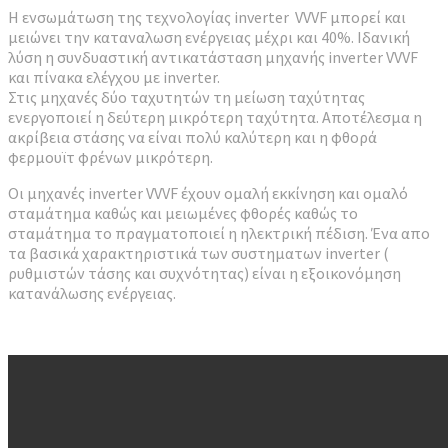
Η ενσωμάτωση της τεχνολογίας inverter VVVF μπορεί και
μειώνει την καταναλωση ενέργειας μέχρι και 40%. Ιδανική
λύση η συνδυαστική αντικατάσταση μηχανής inverter VVVF
και πίνακα ελέγχου με inverter.
Στις μηχανές δύο ταχυτητών τη μείωση ταχύτητας
ενεργοποιεί η δεύτερη μικρότερη ταχύτητα. Aποτέλεσμα η
ακρίβεια στάσης να είναι πολύ καλύτερη και η φθορά
φερμουϊτ φρένων μικρότερη.
Οι μηχανές inverter VVVF έχουν ομαλή εκκίνηση και ομαλό
σταμάτημα καθώς και μειωμένες φθορές καθώς το
σταμάτημα το πραγματοποιεί η ηλεκτρική πέδιση. Ένα απο
τα βασικά χαρακτηριστικά των συστηματων inverter (
ρυθμιστών τάσης και συχνότητας) είναι η εξοικονόμηση
κατανάλωσης ενέργειας.