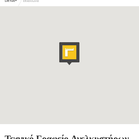
LiftTeK®
Επικοινωνία
Τεχνικό Γραφείο Ανελκυστήρων