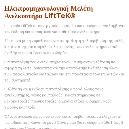
Ηλεκτρομηχανολογική Μελέτη
Ανελκυστήρα LiftTeK®
Η εταιρία LiftTek σε συνεργασία με φορέα πιστοποίησης αναλαμβάνει
την έκδοση πιστοποιητικού για κάθε τύπο ανελκυστήρα.
Σύμφωνα με τη νομοθεσία είναι απαραίτητη η εξακρίβωση της καλής
κατάστασης και ασφαλούς λειτουργίας των ανελκυστήρων από
Ανεξάρτητο και Εγκεκριμένο Φορέα.
Η πιστοποίηση του ανελκυστήρα είναι μια σημαντική εξέταση που
αφορά τη λειτουργικότητα και την αποτελεσματική τήρηση όλων
των ασφαλιστικών διατάξεων για την προστασία των επιβατών και
του συντηρητή.
Η εξέταση και η έκδοση πιστοποίησης αφορά όλους τους
ανελκυστήρες, νέους και παλιούς, εγκατεστημένους σε
μονοκατοικίες, πολυκατοικίες, δημόσια κτίρια, βιομηχανικούς
χώρους και πλοία.
Όλοι οι ανελκυστήρες που έχουν πιστοποιηθεί πρέπει να ελέγχονται
περιοδικά από Κοινοποιημένο Οργανισμό Πιστοποίησης κάθε 1 έως 5
χρόνια αναλόγως τη χρήση τους.