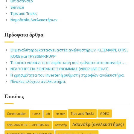
Lift ασανσέρ
Service
Tips and Tricks
Νομοθεσία Ανελκυστήρων
Πρόσφατα άρθρα
Οι μεγαλύτεροι κατασκευαστές ανελκυστήρων: KLEEMANN, OTIS,
KONE και THYSSENKRUPP
Τι πρέπει να κάνετε σε περίπτωση που «μείνετε» στο ασανσέρ …
ΝΕΑ ΥΠΗΡΕΣΙΑ ΖΩΝΤΑΝΗΣ ΣΥΝΟΜΙΛΙΑΣ (VIBER LIVE CHAT)
Η χρησιμότητα του Inverter ή ρυθμιστή στροφών ανελκυστήρα.
Πίνακες ελέγχου ανελκυστήρα.
Ετικέτες
Tips and Tricks
Construction
VIDEO
Home
Lift
Master
Ασανσέρ (ανελκυστήρες)
ΑΝΑΒΑΘΜΊΣΕΙΣ ΕΞΑΡΤΗΜΆΤΩΝ
Ασανσέρ