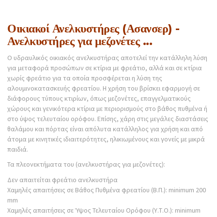
Οικιακοί Ανελκυστήρες (Ασανσερ) -
Ανελκυστήρες για μεζονέτες ...
Ο υδραυλικός οικιακός ανελκυστήρας αποτελεί την κατάλληλη λύση
για μεταφορά προσώπων σε κτίρια με φρεάτιο, αλλά και σε κτίρια
χωρίς φρεάτιο για τα οποία προσφέρεται η λύση της
αλουμινοκατασκευής φρεατίου. Η χρήση του βρίσκει εφαρμογή σε
διάφορους τύπους κτιρίων, όπως μεζονέτες, επαγγελματικούς
χώρους και γενικότερα κτίρια με περιορισμούς στο βάθος πυθμένα ή
στο ύψος τελευταίου ορόφου. Επίσης, χάρη στις μεγάλες διαστάσεις
θαλάμου και πόρτας είναι απόλυτα κατάλληλος για χρήση και από
άτομα με κινητικές ιδιαιτερότητες, ηλικιωμένους και γονείς με μικρά
παιδιά.
Τα πλεονεκτήματα του (ανελκυστήρας για μεζονέτες):
Δεν απαιτείται φρεάτιο ανελκυστήρα
Χαμηλές απαιτήσεις σε Βάθος Πυθμένα φρεατίου (Β.Π.): minimum 200
mm
Χαμηλές απαιτήσεις σε Ύψος Τελευταίου Ορόφου (Υ.Τ.Ο.): minimum