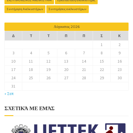
ΕΚΣΥΓΧΡΟΝΙΣΜΌΣ ΑΝΕΛΚΥΣΤΉΡΑ
Εγκατάσταση ανελκυστήρες
Συντήρηση Ανελκυστήρων
Συντηρήσεις ανελκυστήρων
Αύγουστος 2026
Δ
Τ
Τ
Π
Π
Σ
Κ
1
2
3
4
5
6
7
8
9
10
11
12
13
14
15
16
17
18
19
20
21
22
23
24
25
26
27
28
29
30
31
« Σεπ
ΣΧΕΤΙΚΆ ΜΕ ΕΜΆΣ