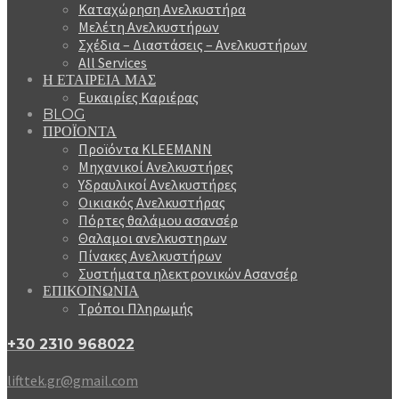
Καταχώρηση Ανελκυστήρα
Μελέτη Ανελκυστήρων
Σχέδια – Διαστάσεις – Ανελκυστήρων
All Services
Η ΕΤΑΙΡΕΙΑ ΜΑΣ
Ευκαιρίες Καριέρας
BLOG
ΠΡΟΪΟΝΤΑ
Προϊόντα KLEEMANN
Μηχανικοί Ανελκυστήρες
Υδραυλικοί Ανελκυστήρες
Οικιακός Ανελκυστήρας
Πόρτες θαλάμου ασανσέρ
Θαλαμοι ανελκυστηρων
Πίνακες Ανελκυστήρων
Συστήματα ηλεκτρονικών Ασανσέρ
ΕΠΙΚΟΙΝΩΝΙΑ
Τρόποι Πληρωμής
+30 2310 968022
lifttek.gr@gmail.com