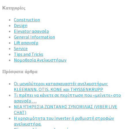
Kατηγορίες
Construction
Design
Elevator ασανσέρ
General Information
Lift ασανσέρ
Service
Tips and Tricks
Νομοθεσία Ανελκυστήρων
Πρόσφατα άρθρα
Οι μεγαλύτεροι κατασκευαστές ανελκυστήρων:
KLEEMANN, OTIS, KONE και THYSSENKRUPP
Τι πρέπει να κάνετε σε περίπτωση που «μείνετε» στο
ασανσέρ …
ΝΕΑ ΥΠΗΡΕΣΙΑ ΖΩΝΤΑΝΗΣ ΣΥΝΟΜΙΛΙΑΣ (VIBER LIVE
CHAT)
Η χρησιμότητα του Inverter ή ρυθμιστή στροφών
ανελκυστήρα.