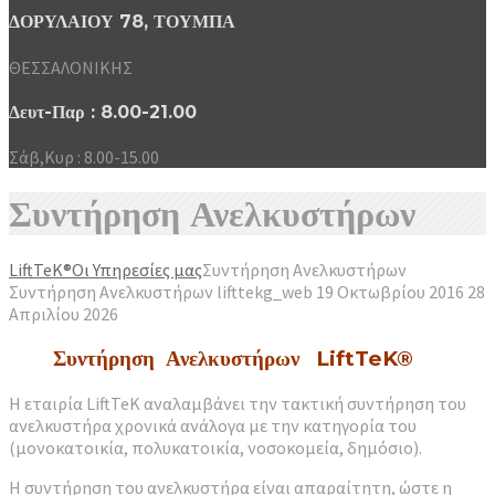
ΔΟΡΥΛΑΙΟΥ 78, ΤΟΥΜΠΑ
ΘΕΣΣΑΛΟΝΙΚΗΣ
Δευτ-Παρ : 8.00-21.00
Σάβ,Κυρ : 8.00-15.00
Συντήρηση Ανελκυστήρων
LiftTeK®
Οι Υπηρεσίες μας
Συντήρηση Ανελκυστήρων
Συντήρηση Ανελκυστήρων
lifttekg_web
19 Οκτωβρίου 2016
28
Απριλίου 2026
Συντήρηση Ανελκυστήρων
LiftTeK®
Η εταιρία LiftTeK αναλαμβάνει την τακτική συντήρηση του
ανελκυστήρα χρονικά ανάλογα με την κατηγορία του
(μονοκατοικία, πολυκατοικία, νοσοκομεία, δημόσιο).
Η συντήρηση του ανελκυστήρα είναι απαραίτητη, ώστε η