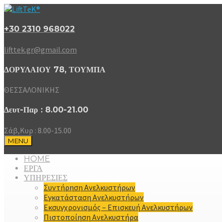
+30 2310 968022
lifttek.gr@gmail.com
ΔΟΡΥΛΑΙΟΥ 78, ΤΟΥΜΠΑ
ΘΕΣΣΑΛΟΝΙΚΗΣ
Δευτ-Παρ : 8.00-21.00
Σάβ,Κυρ : 8.00-15.00
MENU
HOME
ΕΡΓΑ
ΥΠΗΡΕΣΙΕΣ
Συντήρηση Ανελκυστήρων
Εγκατάσταση Ανελκυστήρων
Εκσυγχρονισμός – Επισκευή Ανελκυστήρων
Πιστοποίηση Ανελκυστήρα