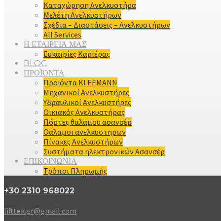
Καταχώρηση Ανελκυστήρα
Μελέτη Ανελκυστήρων
Σχέδια – Διαστάσεις – Ανελκυστήρων
All Services
Η ΕΤΑΙΡΕΙΑ ΜΑΣ
Ευκαιρίες Καριέρας
BLOG
ΠΡΟΪΟΝΤΑ
Προϊόντα KLEEMANN
Μηχανικοί Ανελκυστήρες
Υδραυλικοί Ανελκυστήρες
Οικιακός Ανελκυστήρας
Πόρτες θαλάμου ασανσέρ
Θαλαμοι ανελκυστηρων
Πίνακες Ανελκυστήρων
Συστήματα ηλεκτρονικών Ασανσέρ
ΕΠΙΚΟΙΝΩΝΙΑ
Τρόποι Πληρωμής
+30 2310 968022
lifttek.gr@gmail.com