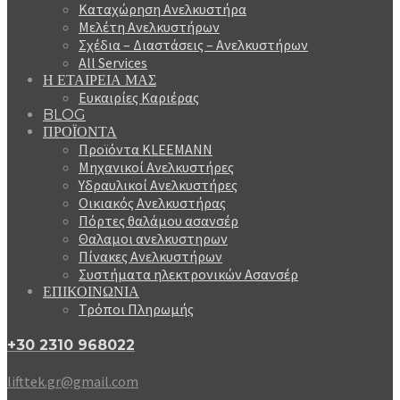
Καταχώρηση Ανελκυστήρα
Μελέτη Ανελκυστήρων
Σχέδια – Διαστάσεις – Ανελκυστήρων
All Services
Η ΕΤΑΙΡΕΙΑ ΜΑΣ
Ευκαιρίες Καριέρας
BLOG
ΠΡΟΪΟΝΤΑ
Προϊόντα KLEEMANN
Μηχανικοί Ανελκυστήρες
Υδραυλικοί Ανελκυστήρες
Οικιακός Ανελκυστήρας
Πόρτες θαλάμου ασανσέρ
Θαλαμοι ανελκυστηρων
Πίνακες Ανελκυστήρων
Συστήματα ηλεκτρονικών Ασανσέρ
ΕΠΙΚΟΙΝΩΝΙΑ
Τρόποι Πληρωμής
+30 2310 968022
lifttek.gr@gmail.com