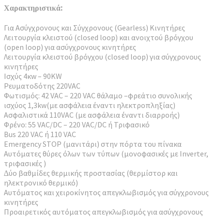
Χαρακτηριστικά:
Για Ασύγχρονους και Σύγχρονους (Gearless) Κινητήρες
Λειτουργία κλειστού (closed loop) και ανοιχτού βρόγχου
(open loop) για ασύγχρονους κινητήρες
Λειτουργία κλειστού βρόγχου (closed loop) για σύγχρονους
κινητήρες
Ισχύς 4κw – 90KW
Ρευµατοδότης 220VAC
Φωτισµός: 42 VAC – 220 VAC θάλαµο –φρεάτιο συνολικής
ισχύος 1,3kw(µε ασφάλεια έναντι ηλεκτροπληξίας)
Ασφαλιστικά 110VAC (µε ασφάλεια έναντι διαρροής)
Φρένο: 55 VAC/DC – 220 VAC/DC ή Τριφασικό
Bus 220 VAC ή 110 VAC
Emergency STOP (µανιτάρι) στην πόρτα του πίνακα
Αυτόµατες θύρες όλων των τύπων (µονοφασικές µε Inverter,
τριφασικές )
∆ύο βαθµίδες θερµικής προστασίας (θερµίστορ και
ηλεκτρονικό θερµικό)
Αυτόµατος και χειροκίνητος απεγκλωβισµός για σύγχρονους
κινητήρες
Προαιρετικός αυτόµατος απεγκλωβισµός για ασύγχρονους