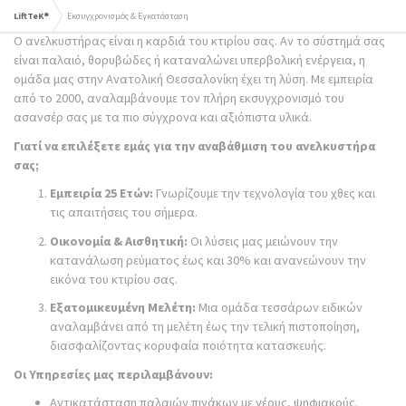
LiftTeK®
Εκσυγχρονισμός & Εγκατάσταση
Ο ανελκυστήρας είναι η καρδιά του κτιρίου σας. Αν το σύστημά σας
είναι παλαιό, θορυβώδες ή καταναλώνει υπερβολική ενέργεια, η
ομάδα μας στην Ανατολική Θεσσαλονίκη έχει τη λύση. Με εμπειρία
από το 2000, αναλαμβάνουμε τον πλήρη εκσυγχρονισμό του
ασανσέρ σας με τα πιο σύγχρονα και αξιόπιστα υλικά.
Γιατί να επιλέξετε εμάς για την αναβάθμιση του ανελκυστήρα
σας;
Εμπειρία 25 Ετών:
Γνωρίζουμε την τεχνολογία του χθες και
τις απαιτήσεις του σήμερα.
Οικονομία & Αισθητική:
Οι λύσεις μας μειώνουν την
κατανάλωση ρεύματος έως και 30% και ανανεώνουν την
εικόνα του κτιρίου σας.
Εξατομικευμένη Μελέτη:
Μια ομάδα τεσσάρων ειδικών
αναλαμβάνει από τη μελέτη έως την τελική πιστοποίηση,
διασφαλίζοντας κορυφαία ποιότητα κατασκευής.
Οι Υπηρεσίες μας περιλαμβάνουν:
Αντικατάσταση παλαιών πινάκων με νέους, ψηφιακούς.