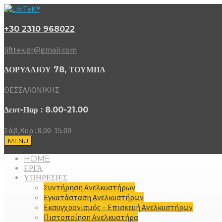
+30 2310 968022
lifttek.gr@gmail.com
ΔΟΡΥΛΑΙΟΥ 78, ΤΟΥΜΠΑ
ΘΕΣΣΑΛΟΝΙΚΗΣ
Δευτ-Παρ : 8.00-21.00
Σάβ,Κυρ : 8.00-15.00
MENU
HOME
ΕΡΓΑ
ΥΠΗΡΕΣΙΕΣ
Συντήρηση Ανελκυστήρων
Εγκατάσταση Ανελκυστήρων
Εκσυγχρονισμός – Επισκευή Ανελκυστήρων
Πιστοποίηση Ανελκυστήρα