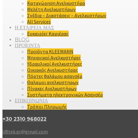
Καταχώρηση Ανελκυστήρα
Μελέτη Ανελκυστήρων
Σχέδια – Διαστάσεις – Ανελκυστήρων
All Services
Η ΕΤΑΙΡΕΙΑ ΜΑΣ
Ευκαιρίες Καριέρας
BLOG
ΠΡΟΪΟΝΤΑ
Προϊόντα KLEEMANN
Μηχανικοί Ανελκυστήρες
Υδραυλικοί Ανελκυστήρες
Οικιακός Ανελκυστήρας
Πόρτες θαλάμου ασανσέρ
Θαλαμοι ανελκυστηρων
Πίνακες Ανελκυστήρων
Συστήματα ηλεκτρονικών Ασανσέρ
ΕΠΙΚΟΙΝΩΝΙΑ
Τρόποι Πληρωμής
+30 2310 968022
lifttek.gr@gmail.com