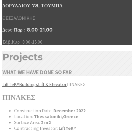
ΔΟΡΥΛΑΙΟΥ 78, ΤΟΥΜΠΑ
ΘΕΣΣΑΛΟΝΙΚΗΣ
Δευτ-Παρ : 8.00-21.00
Σάβ,Κυρ : 8.00-15.00
Projects
WHAT WE HAVE DONE SO FAR
LiftTeK®
Buildings
Lift & Elevator
ΠΙΝΑΚΕΣ
ΠΙΝΑΚΕΣ
Construction Date:
December 2022
Location:
Thessaloniki,Greece
Surface Area:
2 m2
Contracting Investor:
LiftTeK®