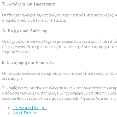
3. Ασφάλεια και Προστασία:
Οι πίνακες ελέγχου εξασφαλίζουν υψηλά πρότυπα ασφαλείας. 
υπερφόρτωση, υπερταχύτητα, κ.ά..
4. Ενεργειακή Απόδοση:
Οι σύγχρονοι πίνακες ελέγχου με ενσωματωμένα συστήματα τύ
https://www.lifttek.gr/projects/mixanes ) η εξοικονόμηση μπ
περιβάλλοντος.
5. Συντήρηση και Επισκευές:
Οι πίνακες ελέγχου είναι κρίσιμοι για τη σωστή λειτουργία τ
λειτουργία.
Συνοψίζοντας, οι πίνακες ελέγχου ανελκυστήρων αποτελούν κρ
απόδοση των ανελκυστήρων, ενώ προσφέρουν επίσης τη δυνατότ
ελέγχου θα συνεχίσουν να προσφέρουν υψηλή ασφάλεια και επ
Previous Project
Next Project