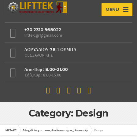
MENU
+30 2310 968022
lifttek.gr@gmail.com
ΔΟΡΥΛΑΙΟΥ 78, ΤΟΥΜΠΑ
ΘΕΣΣΑΛΟΝΙΚΗΣ
Δευτ-Παρ : 8.00-21.00
Σάβ,Κυρ : 8.00-15.00
Category: Design
LiftTeK®
Blog-Νέα για τους Ανελκυστήρες / Ασανσέρ
Design