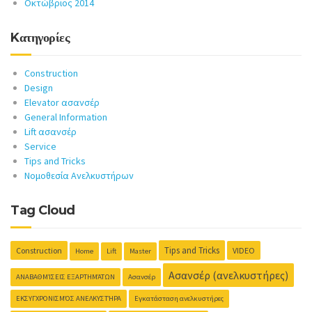
Οκτώβριος 2014
Kατηγορίες
Construction
Design
Elevator ασανσέρ
General Information
Lift ασανσέρ
Service
Tips and Tricks
Νομοθεσία Ανελκυστήρων
Tag Cloud
Tips and Tricks
Construction
VIDEO
Home
Lift
Master
Ασανσέρ (ανελκυστήρες)
ΑΝΑΒΑΘΜΊΣΕΙΣ ΕΞΑΡΤΗΜΆΤΩΝ
Ασανσέρ
ΕΚΣΥΓΧΡΟΝΙΣΜΌΣ ΑΝΕΛΚΥΣΤΉΡΑ
Εγκατάσταση ανελκυστήρες