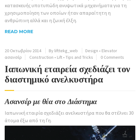
κατασκευής υποτυπώδη ανυψωτικά μηχανήματα για τη
χρησιμοποίηση των οποίων ήταν απαραίτητη η
ανθρώπινη αλλά και η ζωική έλξη.
READ MORE
20 Οκτωβρίου 2014
By
lifttekg_web
Design
•
Elevator
ασανσέρ
Construction
•
Lift
•
Tips and Tricks
0 Comments
Ιαπωνική εταιρεία σχεδιάζει τον
διαστημικό ανελκυστήρα
Ασανσέρ με θέα στο Διάστημα
Ιαπωνική εταιρία σχεδιάζει ανελκυστήρα που θα στέλνει 30
άτομα έξω από τη Γη.