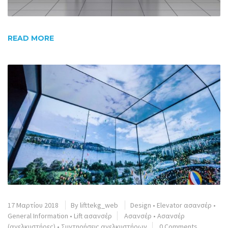
READ MORE
17 Μαρτίου 2018
By
lifttekg_web
Design
•
Elevator ασανσέρ
•
General Information
•
Lift ασανσέρ
Ασανσέρ
•
Ασανσέρ
(ανελκυστήρες)
•
Συντηρήσεις ανελκυστήρων
0 Comments