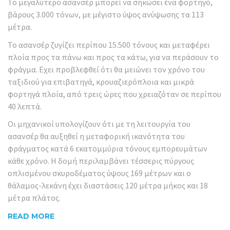
Το μεγαλύτερο ασανσέρ μπορεί να σηκώσει ένα φορτηγό,
βάρους 3.000 τόνων, με μέγιστο ύψος ανύψωσης τα 113
μέτρα.
Το ασανσέρ ζυγίζει περίπου 15.500 τόνους και μεταφέρει
πλοία προς τα πάνω και προς τα κάτω, για να περάσουν το
φράγμα. Εχει προβλεφθεί ότι θα μειώνει τον χρόνο του
ταξιδιού για επιβατηγά, κρουαζιερόπλοια και μικρά
φορτηγά πλοία, από τρεις ώρες που χρειαζόταν σε περίπου
40 λεπτά.
Οι μηχανικοί υπολογίζουν ότι με τη λειτουργία του
ασανσέρ θα αυξηθεί η μεταφορική ικανότητα του
φράγματος κατά 6 εκατομμύρια τόνους εμπορευμάτων
κάθε χρόνο. Η δομή περιλαμβάνει τέσσερις πύργους
οπλισμένου σκυροδέματος ύψους 169 μέτρων και ο
θάλαμος-λεκάνη έχει διαστάσεις 120 μέτρα μήκος και 18
μέτρα πλάτος.
READ MORE