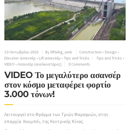
10 Οκτωβρίου 2016
By
lifttekg_web
Construction
•
Design
•
Elevator ασανσέρ
•
Lift ασανσέρ
•
Tips and Tricks
Tips and Tricks
•
VIDEO
•
Ασανσέρ (ανελκυστήρες)
0 Comments
VIDEO Το μεγαλύτερο ασανσέρ
στον κόσμο μεταφέρει φορτίο
3.000 τόνων!
Λειτουργεί στο Φράγμα των Τριών Φαραγγιών, στην
επαρχία Χουμπέι, της Κεντρικής Κίνας.