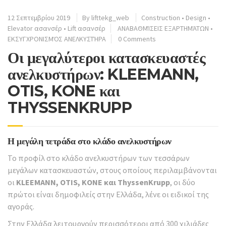
12 Σεπτεμβρίου 2019
By
lifttekg_web
Construction
•
Design
•
Elevator ασανσέρ
•
Lift ασανσέρ
ΑΝΑΒΑΘΜΊΣΕΙΣ ΕΞΑΡΤΗΜΆΤΩΝ
•
ΕΚΣΥΓΧΡΟΝΙΣΜΌΣ ΑΝΕΛΚΥΣΤΉΡΑ
0 Comments
Οι μεγαλύτεροι κατασκευαστές
ανελκυστήρων: KLEEMANN,
OTIS, KONE και
THYSSENKRUPP
Η μεγάλη τετράδα στο κλάδο ανελκυστήρων
Το προφίλ στο κλάδο ανελκυστήρων των τεσσάρων
μεγάλων κατασκευαστών, στους οποίους περιλαμβάνονται
οι
KLEEMANN, OTIS, KONE και ThyssenKrupp
, οι δύο
πρώτοι είναι δημοφιλείς στην Ελλάδα, λένε οι ειδικοί της
αγοράς.
Στην Ελλάδα λειτουργούν περισσότεροι από 300 χιλιάδες