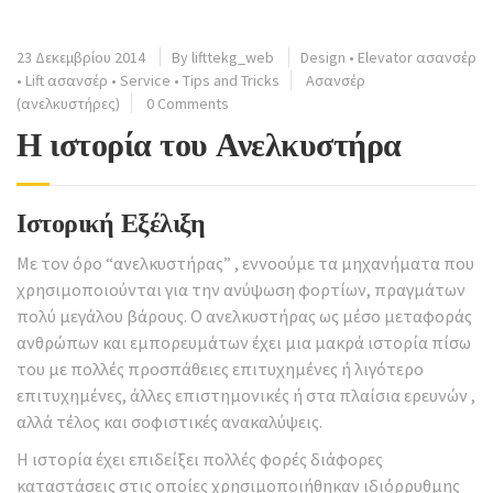
23 Δεκεμβρίου 2014
By
lifttekg_web
Design
•
Elevator ασανσέρ
•
Lift ασανσέρ
•
Service
•
Tips and Tricks
Ασανσέρ
(ανελκυστήρες)
0 Comments
Η ιστορία του Ανελκυστήρα
Ιστορική Εξέλιξη
Με τον όρο “ανελκυστήρας” , εννοούμε τα μηχανήματα που
χρησιμοποιούνται για την ανύψωση φορτίων, πραγμάτων
πολύ μεγάλου βάρους. Ο ανελκυστήρας ως μέσο μεταφοράς
ανθρώπων και εμπορευμάτων έχει μια μακρά ιστορία πίσω
του με πολλές προσπάθειες επιτυχημένες ή λιγότερο
επιτυχημένες, άλλες επιστημονικές ή στα πλαίσια ερευνών ,
αλλά τέλος και σοφιστικές ανακαλύψεις.
Η ιστορία έχει επιδείξει πολλές φορές διάφορες
καταστάσεις στις οποίες χρησιμοποιήθηκαν ιδιόρρυθμης