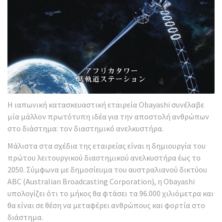
Η ιαπωνική κατασκευαστική εταιρεία Obayashi συνέλαβε
μία μάλλον πρωτότυπη ιδέα για την αποστολή ανθρώπων
στο διάστημα: τον διαστημικό ανελκυστήρα.
Μάλιστα στα σχέδια της εταιρείας είναι η δημιουργία του
πρώτου λειτουργικού διαστημικού ανελκυστήρα έως το
2050. Σύμφωνα με δημοσίευμα του αυστραλιανού δικτύου
ABC (Australian Broadcasting Corporation), η Obayashi
υπολογίζει ότι το μήκος θα φτάσει τα 96.000 χιλιόμετρα και
θα είναι σε θέση να μεταφέρει ανθρώπους και φορτία στο
διάστημα.