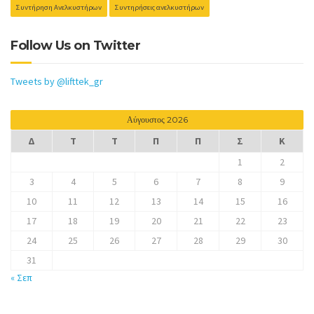
Συντήρηση Ανελκυστήρων
Συντηρήσεις ανελκυστήρων
Follow Us on Twitter
Tweets by @lifttek_gr
Αύγουστος 2026
Δ
Τ
Τ
Π
Π
Σ
Κ
1
2
3
4
5
6
7
8
9
10
11
12
13
14
15
16
17
18
19
20
21
22
23
24
25
26
27
28
29
30
31
« Σεπ