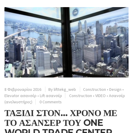
8 Φεβρουαρίου 2016
By
lifttekg_web
Construction
•
Design
•
Elevator ασανσέρ
•
Lift ασανσέρ
Construction
•
VIDEO
•
Ασανσέρ
(ανελκυστήρες)
0 Comments
ΤΑΞΙΔΙ ΣΤΟΝ… ΧΡΟΝΟ ΜΕ
ΤΟ ΑΣΑΝΣΕΡ ΤΟΥ ONE
WORLD TRADE CENTER