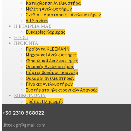
Καταχώρηση Ανελκυστήρα
Μελέτη Ανελκυστήρων
Σχέδια – Διαστάσεις – Ανελκυστήρων
All Services
Η ΕΤΑΙΡΕΙΑ ΜΑΣ
Ευκαιρίες Καριέρας
BLOG
ΠΡΟΪΟΝΤΑ
Προϊόντα KLEEMANN
Μηχανικοί Ανελκυστήρες
Υδραυλικοί Ανελκυστήρες
Οικιακός Ανελκυστήρας
Πόρτες θαλάμου ασανσέρ
Θαλαμοι ανελκυστηρων
Πίνακες Ανελκυστήρων
Συστήματα ηλεκτρονικών Ασανσέρ
ΕΠΙΚΟΙΝΩΝΙΑ
Τρόποι Πληρωμής
+30 2310 968022
lifttek.gr@gmail.com