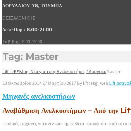
ΔΟΡΥΛΑΙΟΥ 78, ΤΟΥΜΠΑ
ΘΕΣΣΑΛΟΝΙΚΗΣ
Δευτ-Παρ : 8.00-21.00
Σάβ,Κυρ : 8.00-15.00
Tag: Master
LiftTeK®
Blog-Νέα για τους Ανελκυστήρες / Ασανσέρ
Master
23 Οκτωβρίου 2014
27 Μαρτίου 2017
By
lifttekg_web
Lift ασανσ
Μηχανές ανελκυστήρων
Αναβάθμιση Ανελκυστήρων – Από την L
Ιταλικές μηχανές για ανελκυστήρες Sicor κορυφαία ποιότητα α