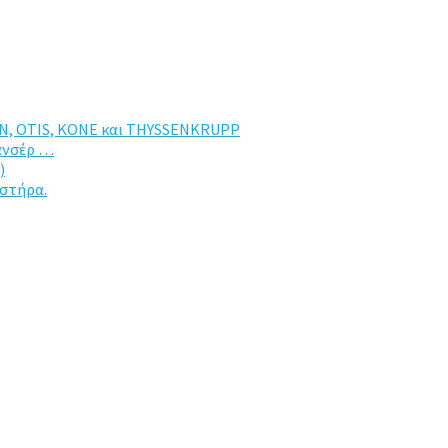
N, OTIS, KONE και THYSSENKRUPP
σανσέρ …
)
υστήρα.