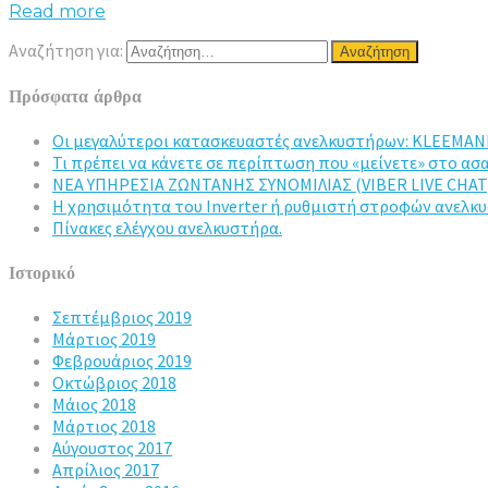
Read more
Αναζήτηση για:
Πρόσφατα άρθρα
Οι μεγαλύτεροι κατασκευαστές ανελκυστήρων: KLEEMAN
Τι πρέπει να κάνετε σε περίπτωση που «μείνετε» στο α
ΝΕΑ ΥΠΗΡΕΣΙΑ ΖΩΝΤΑΝΗΣ ΣΥΝΟΜΙΛΙΑΣ (VIBER LIVE CHAT
Η χρησιμότητα του Inverter ή ρυθμιστή στροφών ανελκ
Πίνακες ελέγχου ανελκυστήρα.
Ιστορικό
Σεπτέμβριος 2019
Μάρτιος 2019
Φεβρουάριος 2019
Οκτώβριος 2018
Μάιος 2018
Μάρτιος 2018
Αύγουστος 2017
Απρίλιος 2017