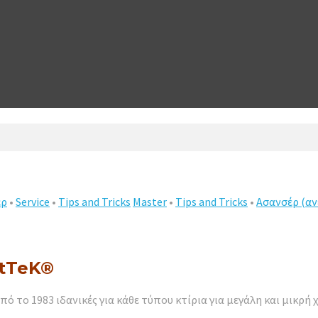
έρ
•
Service
•
Tips and Tricks
Master
•
Tips and Tricks
•
Ασανσέρ (αν
iftTeK®
πό το 1983 ιδανικές για κάθε τύπου κτίρια για μεγάλη και μικρή