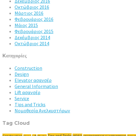
Δεκέμβριος 2016
Οκτώβριος 2016
Μάρτιος 2016
Φεβρουάριος 2016
Μάιος 2015
Φεβρουάριος 2015
Δεκέμβριος 2014
Οκτώβριος 2014
Kατηγορίες
Construction
Design
Elevator ασανσέρ
General Information
Lift ασανσέρ
Service
Tips and Tricks
Νομοθεσία Ανελκυστήρων
Tag Cloud
Tips and Tricks
Construction
VIDEO