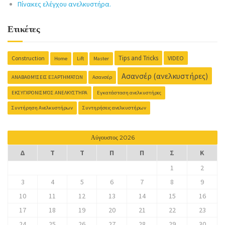
Πίνακες ελέγχου ανελκυστήρα.
Ετικέτες
Tips and Tricks
Construction
VIDEO
Home
Lift
Master
Ασανσέρ (ανελκυστήρες)
ΑΝΑΒΑΘΜΊΣΕΙΣ ΕΞΑΡΤΗΜΆΤΩΝ
Ασανσέρ
ΕΚΣΥΓΧΡΟΝΙΣΜΌΣ ΑΝΕΛΚΥΣΤΉΡΑ
Εγκατάσταση ανελκυστήρες
Συντήρηση Ανελκυστήρων
Συντηρήσεις ανελκυστήρων
Αύγουστος 2026
Δ
Τ
Τ
Π
Π
Σ
Κ
1
2
3
4
5
6
7
8
9
10
11
12
13
14
15
16
17
18
19
20
21
22
23
24
25
26
27
28
29
30