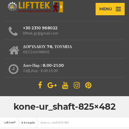
MENU
+30 2310 968022
lifttek.gr@gmail.com
ΔΟΡΥΛΑΙΟΥ 78, ΤΟΥΜΠΑ
ΘΕΣΣΑΛΟΝΙΚΗΣ
Δευτ-Παρ : 8.00-21.00
Σάβ,Κυρ : 8.00-15.00
kone-ur_shaft-825×482
LiftTeK®
Η Εταιρία
kone-ur_shaft-825×482