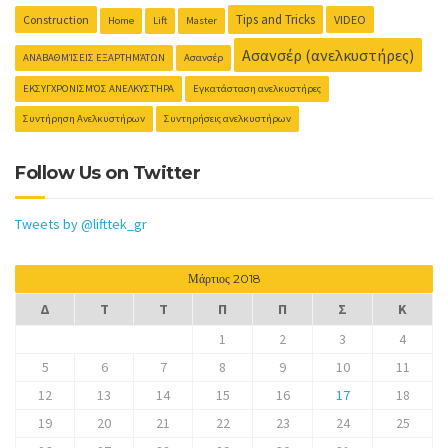
Tips and Tricks
Construction
VIDEO
Home
Lift
Master
Ασανσέρ (ανελκυστήρες)
ΑΝΑΒΑΘΜΊΣΕΙΣ ΕΞΑΡΤΗΜΆΤΩΝ
Ασανσέρ
ΕΚΣΥΓΧΡΟΝΙΣΜΌΣ ΑΝΕΛΚΥΣΤΉΡΑ
Εγκατάσταση ανελκυστήρες
Συντήρηση Ανελκυστήρων
Συντηρήσεις ανελκυστήρων
Follow Us on Twitter
Tweets by @lifttek_gr
Μάρτιος 2018
Δ
Τ
Τ
Π
Π
Σ
Κ
1
2
3
4
5
6
7
8
9
10
11
12
13
14
15
16
17
18
19
20
21
22
23
24
25