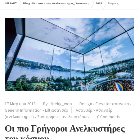
LiftTeK®
Blog-Νέα για τους Ανελκυστήρες / Ασανσέρ
2018
Μάρτιος
17 Μαρτίου 2018
By
lifttekg_web
Design
•
Elevator ασανσέρ
•
General Information
•
Lift ασανσέρ
Ασανσέρ
•
Ασανσέρ
(ανελκυστήρες)
•
Συντηρήσεις ανελκυστήρων
0 Comments
Οι πιο Γρήγοροι Ανελκυστήρες
του κόσμου