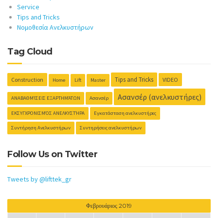
Service
Tips and Tricks
Νομοθεσία Ανελκυστήρων
Tag Cloud
Tips and Tricks
Construction
VIDEO
Home
Lift
Master
Ασανσέρ (ανελκυστήρες)
ΑΝΑΒΑΘΜΊΣΕΙΣ ΕΞΑΡΤΗΜΆΤΩΝ
Ασανσέρ
ΕΚΣΥΓΧΡΟΝΙΣΜΌΣ ΑΝΕΛΚΥΣΤΉΡΑ
Εγκατάσταση ανελκυστήρες
Συντήρηση Ανελκυστήρων
Συντηρήσεις ανελκυστήρων
Follow Us on Twitter
Tweets by @lifttek_gr
Φεβρουάριος 2019