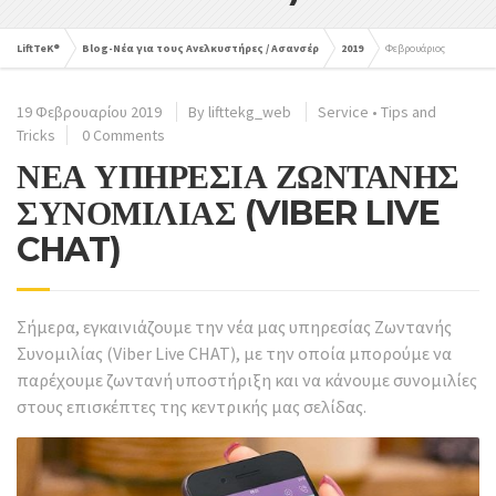
LiftTeK®
Blog-Νέα για τους Ανελκυστήρες / Ασανσέρ
2019
Φεβρουάριος
19 Φεβρουαρίου 2019
By
lifttekg_web
Service
•
Tips and
Tricks
0 Comments
ΝΕΑ ΥΠΗΡΕΣΙΑ ΖΩΝΤΑΝΗΣ
ΣΥΝΟΜΙΛΙΑΣ (VIBER LIVE
CHAT)
Σήμερα, εγκαινιάζουμε την νέα μας υπηρεσίας Ζωντανής
Συνομιλίας (Viber Live CHAT), με την οποία μπορούμε να
παρέχουμε ζωντανή υποστήριξη και να κάνουμε συνομιλίες
στους επισκέπτες της κεντρικής μας σελίδας.