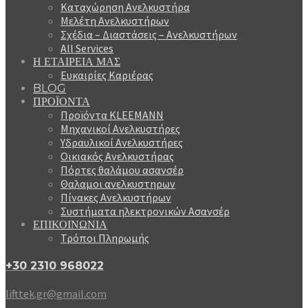
Καταχώρηση Ανελκυστήρα
Μελέτη Ανελκυστήρων
Σχέδια – Διαστάσεις – Ανελκυστήρων
All Services
Η ΕΤΑΙΡΕΙΑ ΜΑΣ
Ευκαιρίες Καριέρας
BLOG
ΠΡΟΪΟΝΤΑ
Προϊόντα KLEEMANN
Μηχανικοί Ανελκυστήρες
Υδραυλικοί Ανελκυστήρες
Οικιακός Ανελκυστήρας
Πόρτες θαλάμου ασανσέρ
Θαλαμοι ανελκυστηρων
Πίνακες Ανελκυστήρων
Συστήματα ηλεκτρονικών Ασανσέρ
ΕΠΙΚΟΙΝΩΝΙΑ
Τρόποι Πληρωμής
+30 2310 968022
lifttek.gr@gmail.com