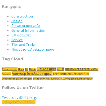
Kατηγορίες
Construction
Design
Elevator ασανσέρ
General Information
Lift ασανσέρ
Service
Tips and Tricks
Νομοθεσία Ανελκυστήρων
Tag Cloud
Tips and Tricks
Construction
VIDEO
Home
Lift
Master
ΑΝΑΒΑΘΜΊΣΕΙΣ ΕΞΑΡΤΗΜΆΤΩΝ
Ασανσέρ (ανελκυστήρες)
Ασανσέρ
ΕΚΣΥΓΧΡΟΝΙΣΜΌΣ ΑΝΕΛΚΥΣΤΉΡΑ
Εγκατάσταση ανελκυστήρες
Συντήρηση Ανελκυστήρων
Συντηρήσεις ανελκυστήρων
Follow Us on Twitter
Tweets by @lifttek_gr
Αύγουστος 2026