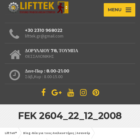
MENU
+30 2310 968022
lifttek.gr@gmail.com
ΔΟΡΥΛΑΙΟΥ 78, ΤΟΥΜΠΑ
ΘΕΣΣΑΛΟΝΙΚΗΣ
Δευτ-Παρ : 8.00-21.00
Σάβ,Κυρ : 8.00-15.00
FEK 2604_22_12_2008
LiftTeK®
Blog-Νέα για τους Ανελκυστήρες / Ασανσέρ