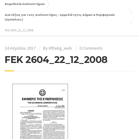
Νομοθεσία Ανελκυστήρων
Διατάξεις για τους ανελκυστήρες – Αρμοδιότητες Δήμων & Περιφερειών
(εγκύκλιος)
FEK 2604_22_12_2008
24 Απριλίου 2017
By
lifttekg_web
0 Comments
FEK 2604_22_12_2008