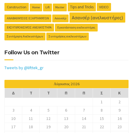
Tips and Tricks
Construction
VIDEO
Home
Lift
Master
Ασανσέρ (ανελκυστήρες)
ΑΝΑΒΑΘΜΊΣΕΙΣ ΕΞΑΡΤΗΜΆΤΩΝ
Ασανσέρ
ΕΚΣΥΓΧΡΟΝΙΣΜΌΣ ΑΝΕΛΚΥΣΤΉΡΑ
Εγκατάσταση ανελκυστήρες
Συντήρηση Ανελκυστήρων
Συντηρήσεις ανελκυστήρων
Follow Us on Twitter
Tweets by @lifttek_gr
Αύγουστος 2026
Δ
Τ
Τ
Π
Π
Σ
Κ
1
2
3
4
5
6
7
8
9
10
11
12
13
14
15
16
17
18
19
20
21
22
23