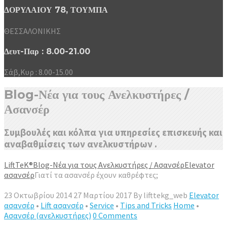
ΔΟΡΥΛΑΙΟΥ 78, ΤΟΥΜΠΑ
ΘΕΣΣΑΛΟΝΙΚΗΣ
Δευτ-Παρ : 8.00-21.00
Σάβ,Κυρ : 8.00-15.00
Blog-Νέα για τους Ανελκυστήρες /
Ασανσέρ
Συμβουλές και κόλπα για υπηρεσίες επισκευής και
αναβαθμίσεις των ανελκυστήρων .
LiftTeK®
Blog-Νέα για τους Ανελκυστήρες / Ασανσέρ
Elevator
ασανσέρ
Γιατί τα ασανσέρ έχουν καθρέφτες;
23 Οκτωβρίου 2014
27 Μαρτίου 2017
By
lifttekg_web
Elevator
ασανσέρ
•
Lift ασανσέρ
•
Service
•
Tips and Tricks
Home
•
Ασανσέρ (ανελκυστήρες)
0 Comments