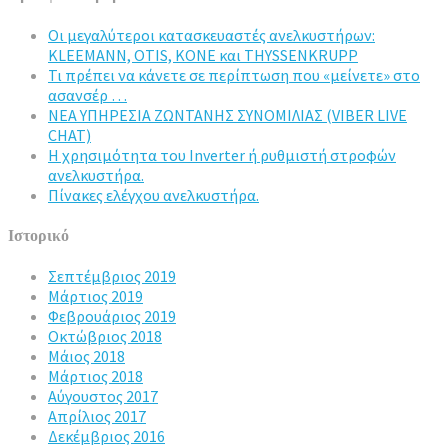
Οι μεγαλύτεροι κατασκευαστές ανελκυστήρων:
KLEEMANN, OTIS, KONE και THYSSENKRUPP
Τι πρέπει να κάνετε σε περίπτωση που «μείνετε» στο
ασανσέρ …
ΝΕΑ ΥΠΗΡΕΣΙΑ ΖΩΝΤΑΝΗΣ ΣΥΝΟΜΙΛΙΑΣ (VIBER LIVE
CHAT)
Η χρησιμότητα του Inverter ή ρυθμιστή στροφών
ανελκυστήρα.
Πίνακες ελέγχου ανελκυστήρα.
Ιστορικό
Σεπτέμβριος 2019
Μάρτιος 2019
Φεβρουάριος 2019
Οκτώβριος 2018
Μάιος 2018
Μάρτιος 2018
Αύγουστος 2017
Απρίλιος 2017
Δεκέμβριος 2016