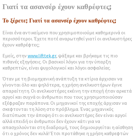
Γιατί τα ασανσέρ έχουν καθρέφτες;
Το ξέρετε; Γιατί τα ασανσέρ έχουν καθρέφτες;
Είναι ένα αντικείμενο που χρησιμοποιούμε καθημερινά οι
περισσότεροι. Έχετε ποτέ αναρωτηθεί γιατί οι ανελκυστήρες
έχουν καθρέφτες;
Εμείς, στην
www.lifttek.gr
, ψάξαμε και βρήκαμε τις πιο
πιθανές εξηγήσεις. Οι βασικοί λόγοι για την ύπαρξη
καθρεπτών, είναι ψυχολογικοί και λόγοι ασφαλείας.
Όταν με τη βιομηχανική ανάπτυξη τα κτίρια άρχισαν να
γίνονται όλο και ψηλότερα, η χρήση ανελκυστήρων έγινε
απαραίτητη. Οι ανελκυστήρες εκέινη την εποχή ήταν αρκετά
αργοί και συχνά οι άνθρωποι που τους χρησιμοποιούσαν
εξέφραζαν παράπονα. Οι μηχανικοί της εποχής άρχισαν να
σκεφτονται τη λύση στο πρόβλημα. Ένας μηχανικός
διατύπωσε την άποψη ότι οι ανελκυστήρες δεν είναι αργοί
αλλά επειδή οι άνθρωποι δεν έχουν κάτι για να
απασχολούνται στη διαδρομή, τους δημιουργείται η αίσθηση
ότι ο χρόνος δεν κυλά! Έτσι προτάθηκε η χρήση καθρεφτών